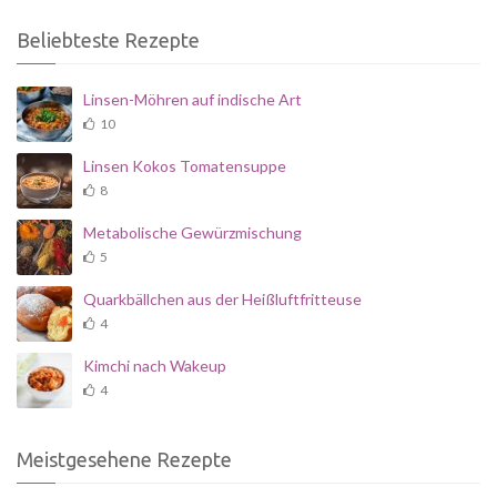
Beliebteste Rezepte
Linsen-Möhren auf indische Art
10
Linsen Kokos Tomatensuppe
8
Metabolische Gewürzmischung
5
Quarkbällchen aus der Heißluftfritteuse
4
Kimchi nach Wakeup
4
Meistgesehene Rezepte