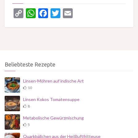
Copy
WhatsApp
Facebook
Twitter
Email
Link
Beliebteste Rezepte
Linsen-Möhren auf indische Art
10
Linsen Kokos Tomatensuppe
8
Metabolische Gewürzmischung
5
Quarkbällchen aus der Heißluftfritteuse