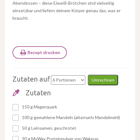
Abendessen – diese Eiweiß-Brötchen sind vielseitig
einsetzbar und liefern deinem Körper genau das, was er
braucht.
Rezept drucken
Zutaten auf
Umrechnen
Zutaten
150 g Magerquark
100 g gemahlene Mandeln (alternativ Mandelmehl)
50 g Leinsamen, geschrotet
30 g MyWay Proteinpulver von Wakeup