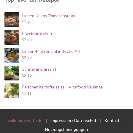
Linsen Kokos Tomatensuppe
23
Eiweißbrötchen
20
Linsen-Möhren auf indische Art
19
Schneller Eiersalat
19
Falscher Kartoffelsalat – Vitalfood-Variante
18
wakeuprezepte.de
|
Impressum / Datenschutz
|
Kontakt
|
Nutzungsbedingungen