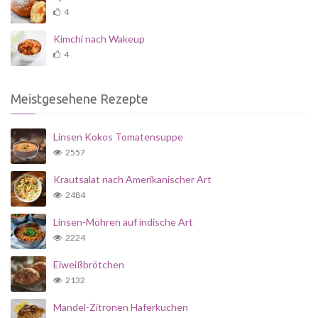
4
Kimchi nach Wakeup
4
Meistgesehene Rezepte
Linsen Kokos Tomatensuppe
2557
Krautsalat nach Amerikanischer Art
2484
Linsen-Möhren auf indische Art
2224
Eiweißbrötchen
2132
Mandel-Zitronen Haferkuchen