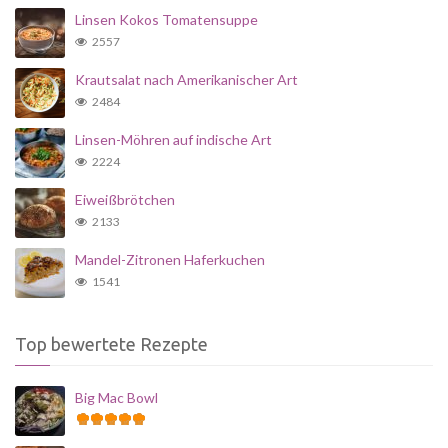
Linsen Kokos Tomatensuppe
2557
Krautsalat nach Amerikanischer Art
2484
Linsen-Möhren auf indische Art
2224
Eiweißbrötchen
2133
Mandel-Zitronen Haferkuchen
1541
Top bewertete Rezepte
Big Mac Bowl