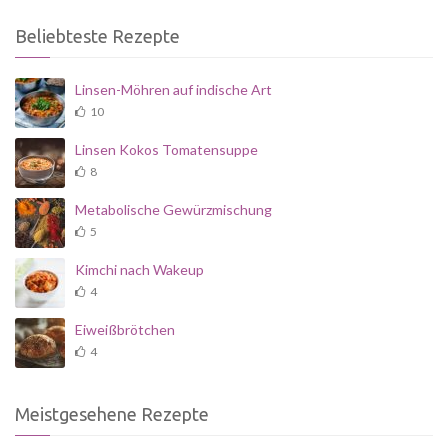
Beliebteste Rezepte
Linsen-Möhren auf indische Art
10
Linsen Kokos Tomatensuppe
8
Metabolische Gewürzmischung
5
Kimchi nach Wakeup
4
Eiweißbrötchen
4
Meistgesehene Rezepte