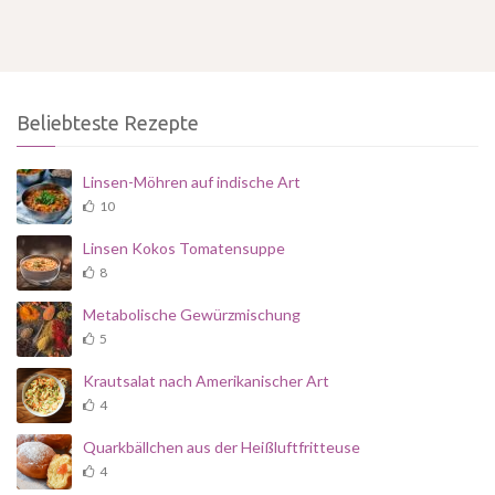
Beliebteste Rezepte
Linsen-Möhren auf indische Art
10
Linsen Kokos Tomatensuppe
8
Metabolische Gewürzmischung
5
Krautsalat nach Amerikanischer Art
4
Quarkbällchen aus der Heißluftfritteuse
4