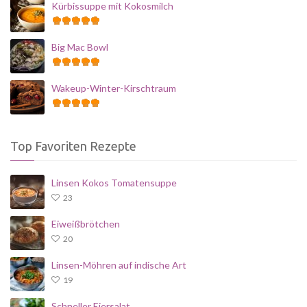
Kürbissuppe mit Kokosmilch
Big Mac Bowl
Wakeup-Winter-Kirschtraum
Top Favoriten Rezepte
Linsen Kokos Tomatensuppe
23
Eiweißbrötchen
20
Linsen-Möhren auf indische Art
19
Schneller Eiersalat