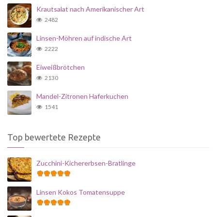
Krautsalat nach Amerikanischer Art
2482
Linsen-Möhren auf indische Art
2222
Eiweißbrötchen
2130
Mandel-Zitronen Haferkuchen
1541
Top bewertete Rezepte
Zucchini-Kichererbsen-Bratlinge
Linsen Kokos Tomatensuppe