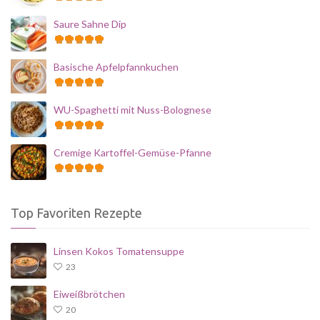
Saure Sahne Dip
Basische Apfelpfannkuchen
WU-Spaghetti mit Nuss-Bolognese
Cremige Kartoffel-Gemüse-Pfanne
Top Favoriten Rezepte
Linsen Kokos Tomatensuppe
23
Eiweißbrötchen
20