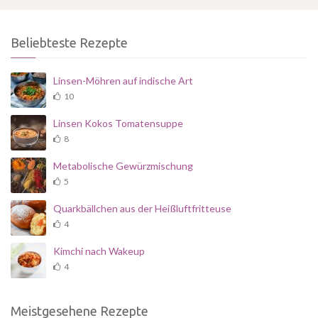
Beliebteste Rezepte
Linsen-Möhren auf indische Art
10
Linsen Kokos Tomatensuppe
8
Metabolische Gewürzmischung
5
Quarkbällchen aus der Heißluftfritteuse
4
Kimchi nach Wakeup
4
Meistgesehene Rezepte