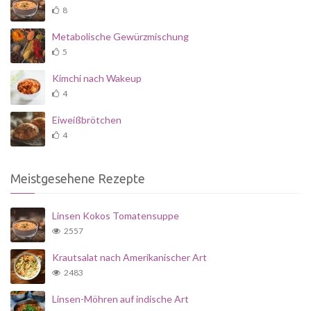
8
Metabolische Gewürzmischung
5
Kimchi nach Wakeup
4
Eiweißbrötchen
4
Meistgesehene Rezepte
Linsen Kokos Tomatensuppe
2557
Krautsalat nach Amerikanischer Art
2483
Linsen-Möhren auf indische Art