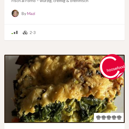
Fisch al Forno – würzig, cremig & ofenfrisch
By
Mazi
2-3