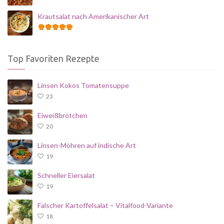
Krautsalat nach Amerikanischer Art
Top Favoriten Rezepte
Linsen Kokos Tomatensuppe
23
Eiweißbrötchen
20
Linsen-Möhren auf indische Art
19
Schneller Eiersalat
19
Falscher Kartoffelsalat – Vitalfood-Variante
18