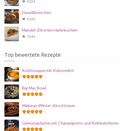
2224
Eiweißbrötchen
2130
Mandel-Zitronen Haferkuchen
1541
Top bewertete Rezepte
Kürbissuppe mit Kokosmilch
Big Mac Bowl
Wakeup-Winter-Kirschtraum
Gemüsepfanne mit Champignons und Kidneybohnen