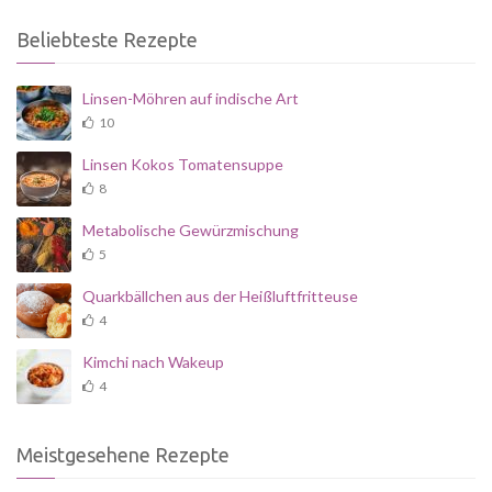
Beliebteste Rezepte
Linsen-Möhren auf indische Art
10
Linsen Kokos Tomatensuppe
8
Metabolische Gewürzmischung
5
Quarkbällchen aus der Heißluftfritteuse
4
Kimchi nach Wakeup
4
Meistgesehene Rezepte