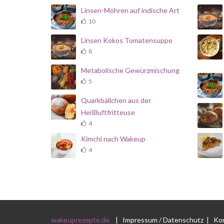
Linsen-Möhren auf indische Art
10
Linsen Kokos Tomatensuppe
8
Metabolische Gewürzmischung
5
Quarkbällchen aus der
Heißluftfritteuse
4
Kimchi nach Wakeup
4
wakeuprezepte.de
|
Impressum / Datenschutz
|
Ko