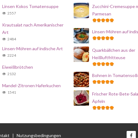
Linsen Kokos Tomatensuppe
Zucchini-Cremesuppe m
2557
Parmesan
Krautsalat nach Amerikanischer
Linsen-Möhren auf indi
Art
2484
Linsen-Möhren auf indische Art
Quarkbällchen aus der
2224
Heißluftfritteuse
Eiweißbrötchen
2132
Bohnen in Tomatensoß
Mandel-Zitronen Haferkuchen
1541
Frischer Rote-Bete-Sala
Äpfeln
ntakt
|
Nutzungsbedingungen