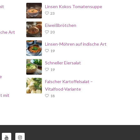
it
Linsen Kokos Tomatensuppe
23
Eiweißbrötchen
sche Art
20
Linsen-Möhren auf indische Art
19
Schneller Eiersalat
19
e
Falscher Kartoffelsalat –
Vitalfood-Variante
t mit
18