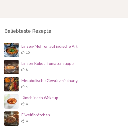
Beliebteste Rezepte
Linsen-Möhren auf indische Art
10
Linsen Kokos Tomatensuppe
8
Metabolische Gewürzmischung
5
Kimchi nach Wakeup
4
Eiweißbrötchen
4