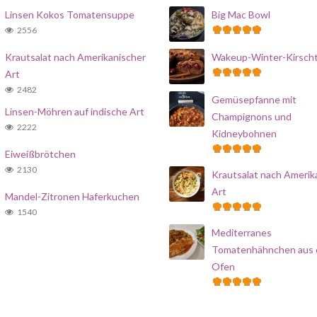
Linsen Kokos Tomatensuppe
Big Mac Bowl
2556
Krautsalat nach Amerikanischer
Wakeup-Winter-Kirsch
Art
2482
Gemüsepfanne mit
Linsen-Möhren auf indische Art
Champignons und
2222
Kidneybohnen
Eiweißbrötchen
2130
Krautsalat nach Amerik
Art
Mandel-Zitronen Haferkuchen
1540
Mediterranes
Tomatenhähnchen aus
Ofen