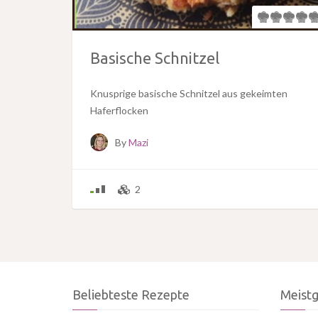
Basische Schnitzel
Knusprige basische Schnitzel aus gekeimten
Haferflocken
By
Mazi
2
Beliebteste Rezepte
Meist