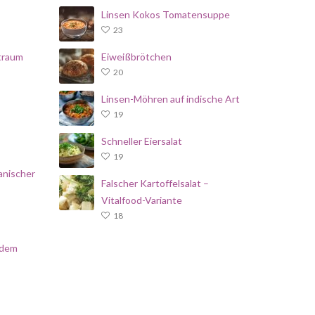
Linsen Kokos Tomatensuppe
23
traum
Eiweißbrötchen
20
Linsen-Möhren auf indische Art
19
Schneller Eiersalat
19
anischer
Falscher Kartoffelsalat –
Vitalfood-Variante
18
 dem