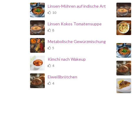
Linsen-Möhren auf indische Art
10
Linsen Kokos Tomatensuppe
8
Metabolische Gewürzmischung
5
Kimchi nach Wakeup
4
Eiweißbrötchen
4