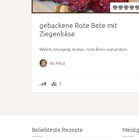
gebackene Rote Bete mit
Ziegenkäse
Weich, knusprig, lecker.. rote Bete mal anders
By
Mazi
2
Beliebteste Rezepte
Meist