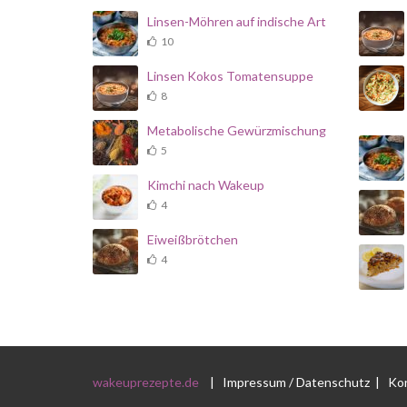
Linsen-Möhren auf indische Art
10
Linsen Kokos Tomatensuppe
8
Metabolische Gewürzmischung
5
Kimchi nach Wakeup
4
Eiweißbrötchen
4
wakeuprezepte.de
|
Impressum / Datenschutz
|
Ko