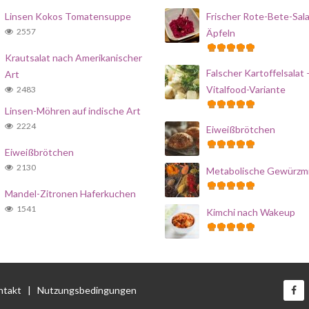
Linsen Kokos Tomatensuppe
Frischer Rote-Bete-Sala
2557
Äpfeln
Krautsalat nach Amerikanischer
Falscher Kartoffelsalat 
Art
Vitalfood-Variante
2483
Linsen-Möhren auf indische Art
2224
Eiweißbrötchen
Eiweißbrötchen
2130
Metabolische Gewürzm
Mandel-Zitronen Haferkuchen
1541
Kimchi nach Wakeup
ntakt
|
Nutzungsbedingungen