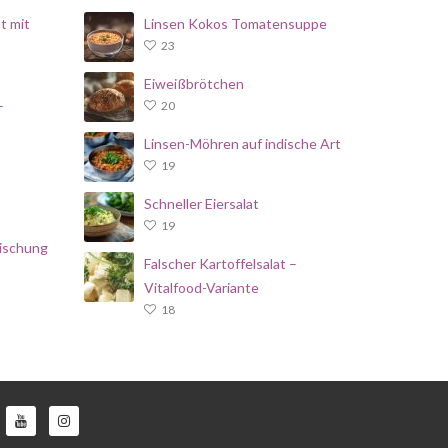
t mit
Linsen Kokos Tomatensuppe
23
Eiweißbrötchen
–
20
Linsen-Möhren auf indische Art
19
Schneller Eiersalat
19
ischung
Falscher Kartoffelsalat –
Vitalfood-Variante
18