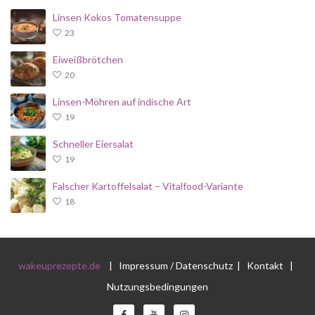
Linsen Kokos Tomatensuppe
23
Eiweißbrötchen
20
Linsen-Möhren auf indische Art
19
Schneller Eiersalat
19
Falscher Kartoffelsalat – Vitalfood-Variante
18
wakeuprezepte.de
|
Impressum / Datenschutz
|
Kontakt
|
Nutzungsbedingungen