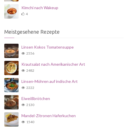
Kimchi nach Wakeup
4
Meistgesehene Rezepte
Linsen Kokos Tomatensuppe
2556
Krautsalat nach Amerikanischer Art
2482
Linsen-Möhren auf indische Art
2222
Eiweißbrötchen
2130
Mandel-Zitronen Haferkuchen
1540