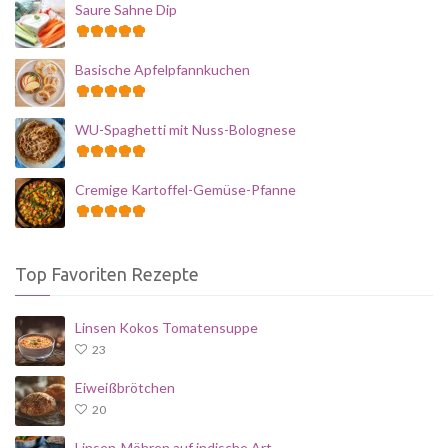
Saure Sahne Dip
Basische Apfelpfannkuchen
WU-Spaghetti mit Nuss-Bolognese
Cremige Kartoffel-Gemüse-Pfanne
Top Favoriten Rezepte
Linsen Kokos Tomatensuppe
23
Eiweißbrötchen
20
Linsen-Möhren auf indische Art