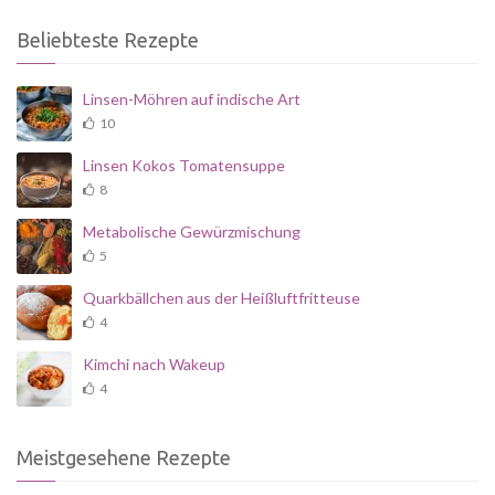
Beliebteste Rezepte
Linsen-Möhren auf indische Art
10
Linsen Kokos Tomatensuppe
8
Metabolische Gewürzmischung
5
Quarkbällchen aus der Heißluftfritteuse
4
Kimchi nach Wakeup
4
Meistgesehene Rezepte