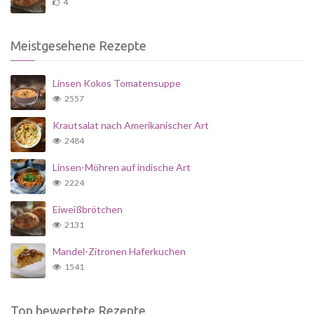
4
Meistgesehene Rezepte
Linsen Kokos Tomatensuppe
2557
Krautsalat nach Amerikanischer Art
2484
Linsen-Möhren auf indische Art
2224
Eiweißbrötchen
2131
Mandel-Zitronen Haferkuchen
1541
Top bewertete Rezepte