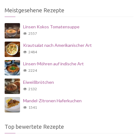
Meistgesehene Rezepte
Linsen Kokos Tomatensuppe
2557
Krautsalat nach Amerikanischer Art
2484
Linsen-Möhren auf indische Art
2224
Eiweißbrötchen
2132
Mandel-Zitronen Haferkuchen
1541
Top bewertete Rezepte