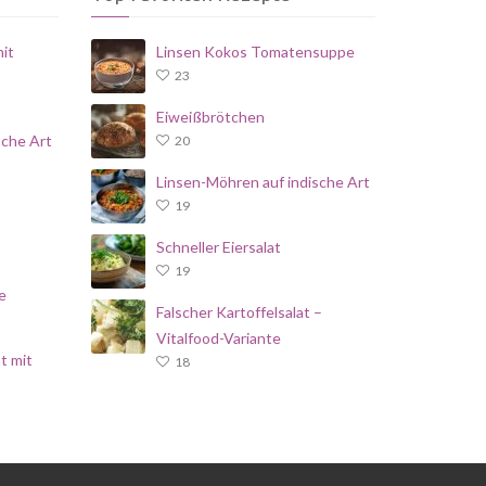
it
Linsen Kokos Tomatensuppe
23
Eiweißbrötchen
sche Art
20
Linsen-Möhren auf indische Art
19
Schneller Eiersalat
19
e
Falscher Kartoffelsalat –
Vitalfood-Variante
t mit
18