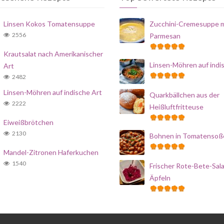
Linsen Kokos Tomatensuppe
Zucchini-Cremesuppe m
2556
Parmesan
Krautsalat nach Amerikanischer
Linsen-Möhren auf indi
Art
2482
Linsen-Möhren auf indische Art
Quarkbällchen aus der
2222
Heißluftfritteuse
Eiweißbrötchen
2130
Bohnen in Tomatensoß
Mandel-Zitronen Haferkuchen
1540
Frischer Rote-Bete-Sala
Äpfeln