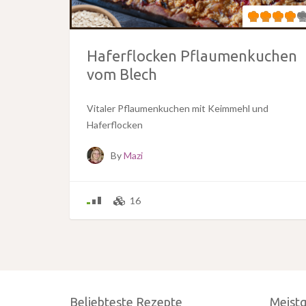
Haferflocken Pflaumenkuchen
vom Blech
Vitaler Pflaumenkuchen mit Keimmehl und
Haferflocken
By
Mazi
16
Beliebteste Rezepte
Meist