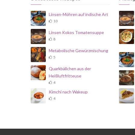
Linsen-Möhren auf indische Art
10
Linsen Kokos Tomatensuppe
8
Metabolische Gewürzmischung
5
Quarkbällchen aus der
Heißluftfritteuse
4
Kimchi nach Wakeup
4