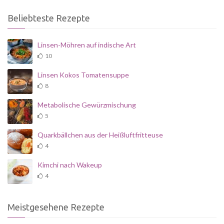
Beliebteste Rezepte
Linsen-Möhren auf indische Art
10
Linsen Kokos Tomatensuppe
8
Metabolische Gewürzmischung
5
Quarkbällchen aus der Heißluftfritteuse
4
Kimchi nach Wakeup
4
Meistgesehene Rezepte