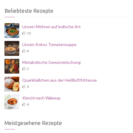
Beliebteste Rezepte
Linsen-Möhren auf indische Art
10
Linsen Kokos Tomatensuppe
8
Metabolische Gewürzmischung
5
Quarkbällchen aus der Heißluftfritteuse
4
Kimchi nach Wakeup
4
Meistgesehene Rezepte