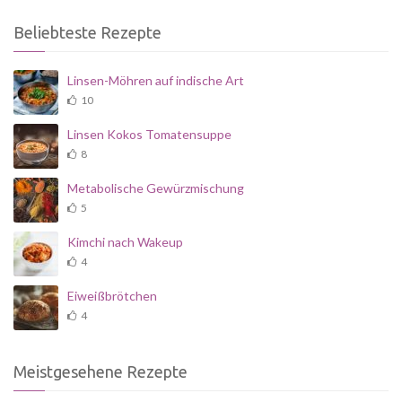
Beliebteste Rezepte
Linsen-Möhren auf indische Art
10
Linsen Kokos Tomatensuppe
8
Metabolische Gewürzmischung
5
Kimchi nach Wakeup
4
Eiweißbrötchen
4
Meistgesehene Rezepte