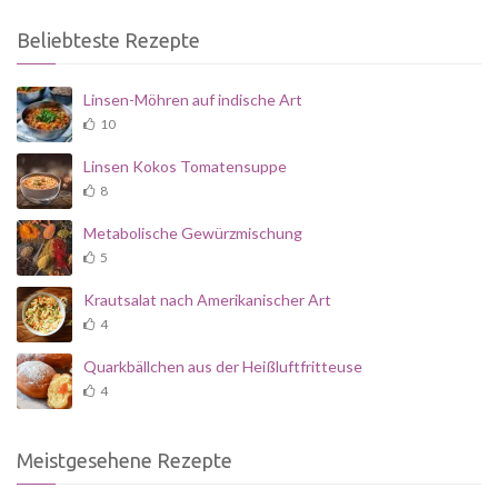
Beliebteste Rezepte
Linsen-Möhren auf indische Art
10
Linsen Kokos Tomatensuppe
8
Metabolische Gewürzmischung
5
Krautsalat nach Amerikanischer Art
4
Quarkbällchen aus der Heißluftfritteuse
4
Meistgesehene Rezepte