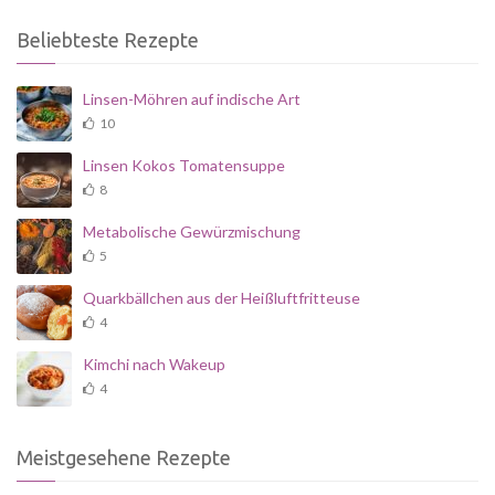
Beliebteste Rezepte
Linsen-Möhren auf indische Art
10
Linsen Kokos Tomatensuppe
8
Metabolische Gewürzmischung
5
Quarkbällchen aus der Heißluftfritteuse
4
Kimchi nach Wakeup
4
Meistgesehene Rezepte