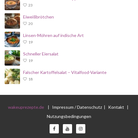
23
Eiweißbrötchen
20
Linsen-Möhren auf indische Art
19
Schneller Eiersalat
19
Falscher Kartoffelsalat – Vitalfood-Variante
18
wakeuprezepte.de
|
Impressum / Datenschutz
|
Kontakt
|
Nutzungsbedingungen