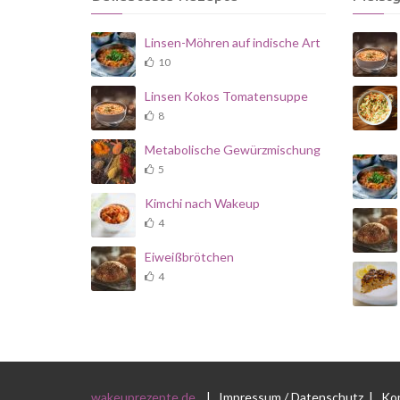
Linsen-Möhren auf indische Art
10
Linsen Kokos Tomatensuppe
8
Metabolische Gewürzmischung
5
Kimchi nach Wakeup
4
Eiweißbrötchen
4
wakeuprezepte.de
|
Impressum / Datenschutz
|
Ko