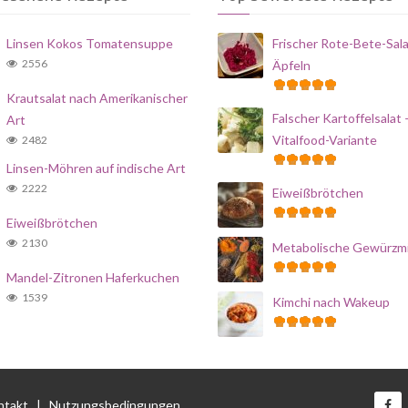
Linsen Kokos Tomatensuppe
Frischer Rote-Bete-Sala
2556
Äpfeln
Krautsalat nach Amerikanischer
Falscher Kartoffelsalat 
Art
Vitalfood-Variante
2482
Linsen-Möhren auf indische Art
2222
Eiweißbrötchen
Eiweißbrötchen
2130
Metabolische Gewürzm
Mandel-Zitronen Haferkuchen
1539
Kimchi nach Wakeup
ntakt
|
Nutzungsbedingungen