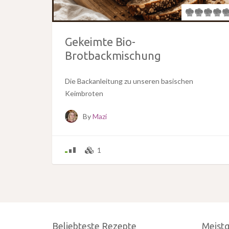
Gekeimte Bio-
Brotbackmischung
Die Backanleitung zu unseren basischen
Keimbroten
By
Mazi
1
Beliebteste Rezepte
Meist