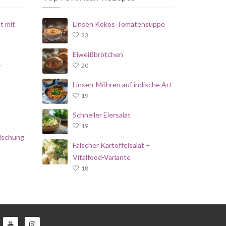
t mit
Linsen Kokos Tomatensuppe
23
Eiweißbrötchen
–
20
Linsen-Möhren auf indische Art
19
Schneller Eiersalat
19
ischung
Falscher Kartoffelsalat –
Vitalfood-Variante
18