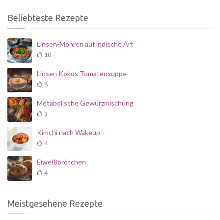
Beliebteste Rezepte
Linsen-Möhren auf indische Art
10
Linsen Kokos Tomatensuppe
8
Metabolische Gewürzmischung
5
Kimchi nach Wakeup
4
Eiweißbrötchen
4
Meistgesehene Rezepte