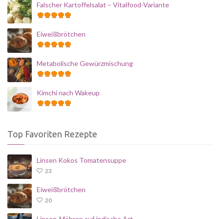
Falscher Kartoffelsalat – Vitalfood-Variante
Eiweißbrötchen
Metabolische Gewürzmischung
Kimchi nach Wakeup
Top Favoriten Rezepte
Linsen Kokos Tomatensuppe
23
Eiweißbrötchen
20
Linsen-Möhren auf indische Art