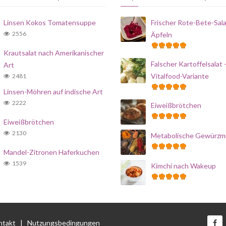
Linsen Kokos Tomatensuppe
Frischer Rote-Bete-Sala
2556
Äpfeln
Krautsalat nach Amerikanischer
Falscher Kartoffelsalat 
Art
Vitalfood-Variante
2481
Linsen-Möhren auf indische Art
2222
Eiweißbrötchen
Eiweißbrötchen
2130
Metabolische Gewürzm
Mandel-Zitronen Haferkuchen
1539
Kimchi nach Wakeup
ntakt
|
Nutzungsbedingungen