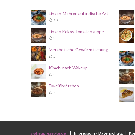
Linsen-Möhren auf indische Art
10
Linsen Kokos Tomatensuppe
8
Metabolische Gewürzmischung
5
Kimchi nach Wakeup
4
Eiweißbrötchen
4
wakeuprezepte.de
|
Impressum / Datenschutz
|
Ko