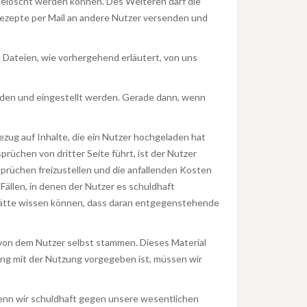
gelöscht werden können. Des Weiteren darf die
ezepte per Mail an andere Nutzer versenden und
d Dateien, wie vorhergehend erläutert, von uns
geladen und eingestellt werden. Gerade dann, wenn
zug auf Inhalte, die ein Nutzer hochgeladen hat
üchen von dritter Seite führt, ist der Nutzer
sprüchen freizustellen und die anfallenden Kosten
Fällen, in denen der Nutzer es schuldhaft
 hätte wissen können, dass daran entgegenstehende
 von dem Nutzer selbst stammen. Dieses Material
ang mit der Nutzung vorgegeben ist, müssen wir
nn wir schuldhaft gegen unsere wesentlichen