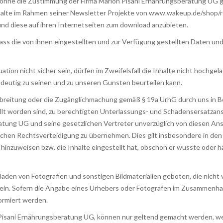
ht ohne die Zustimmung der Firma Marion Pisani Ernährungsberatung UG 
halte im Rahmen seiner Newsletter Projekte von www.wakeup.de/shop/r
 und diese auf ihren Internetseiten zum download anzubieten.
 dass die von ihnen eingestellten und zur Verfügung gestellten Daten un
tuation nicht sicher sein, dürfen im Zweifelsfall die Inhalte nicht hoch
indeutig zu seinen und zu unseren Gunsten beurteilen kann.
erbreitung oder die Zugänglichmachung gemäß § 19a UrhG durch uns in Be
lt worden sind, zu berechtigten Unterlassungs- und Schadensersatzanspr
ratung UG und seine gesetzlichen Vertreter unverzüglich von diesen An
ichen Rechtsverteidigung zu übernehmen. Dies gilt insbesondere in den 
hinzuweisen bzw. die Inhalte eingestellt hat, obschon er wusste oder
aden von Fotografien und sonstigen Bildmaterialien geboten, die nicht
 sein. Sofern die Angabe eines Urhebers oder Fotografen im Zusammenh
ormiert werden.
Pisani Ernährungsberatung UG, können nur geltend gemacht werden, we