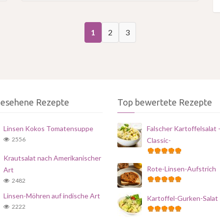
1
2
3
gesehene Rezepte
Top bewertete Rezepte
Linsen Kokos Tomatensuppe
Falscher Kartoffelsalat 
2556
Classic-
Krautsalat nach Amerikanischer
Rote-Linsen-Aufstrich
Art
2482
Linsen-Möhren auf indische Art
Kartoffel-Gurken-Salat
2222