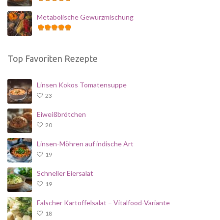
Metabolische Gewürzmischung
Top Favoriten Rezepte
Linsen Kokos Tomatensuppe
23
Eiweißbrötchen
20
Linsen-Möhren auf indische Art
19
Schneller Eiersalat
19
Falscher Kartoffelsalat – Vitalfood-Variante
18