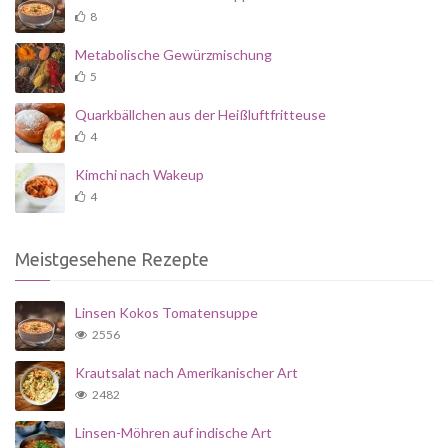
8
Metabolische Gewürzmischung
5
Quarkbällchen aus der Heißluftfritteuse
4
Kimchi nach Wakeup
4
Meistgesehene Rezepte
Linsen Kokos Tomatensuppe
2556
Krautsalat nach Amerikanischer Art
2482
Linsen-Möhren auf indische Art