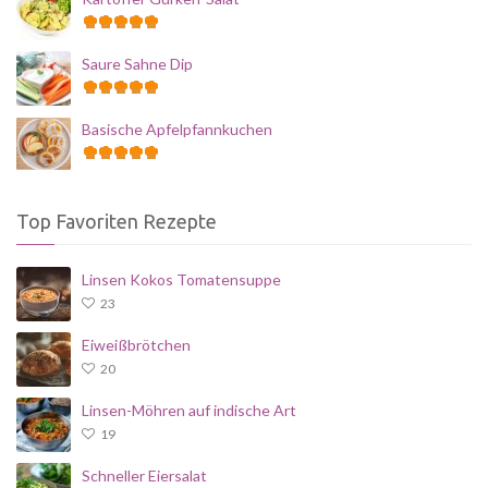
Saure Sahne Dip
Basische Apfelpfannkuchen
Top Favoriten Rezepte
Linsen Kokos Tomatensuppe
23
Eiweißbrötchen
20
Linsen-Möhren auf indische Art
19
Schneller Eiersalat