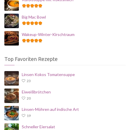
Big Mac Bowl
Wakeup-Winter-Kirschtraum
Top Favoriten Rezepte
Linsen Kokos Tomatensuppe
23
Eiweißbrötchen
20
Linsen-Möhren auf indische Art
19
Schneller Eiersalat