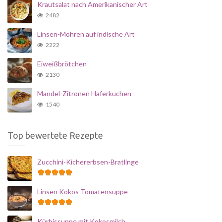
Krautsalat nach Amerikanischer Art
2482
Linsen-Möhren auf indische Art
2222
Eiweißbrötchen
2130
Mandel-Zitronen Haferkuchen
1540
Top bewertete Rezepte
Zucchini-Kichererbsen-Bratlinge
Linsen Kokos Tomatensuppe
Kürbissuppe mit Kokosmilch