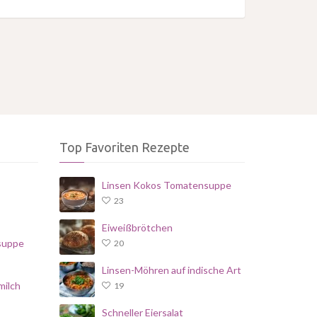
Top Favoriten Rezepte
Linsen Kokos Tomatensuppe
23
Eiweißbrötchen
suppe
20
Linsen-Möhren auf indische Art
milch
19
Schneller Eiersalat