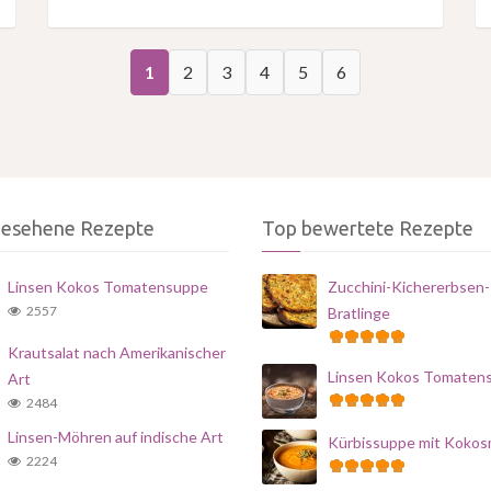
1
2
3
4
5
6
gesehene Rezepte
Top bewertete Rezepte
Linsen Kokos Tomatensuppe
Zucchini-Kichererbsen-
2557
Bratlinge
Krautsalat nach Amerikanischer
Linsen Kokos Tomaten
Art
2484
Linsen-Möhren auf indische Art
Kürbissuppe mit Kokos
2224