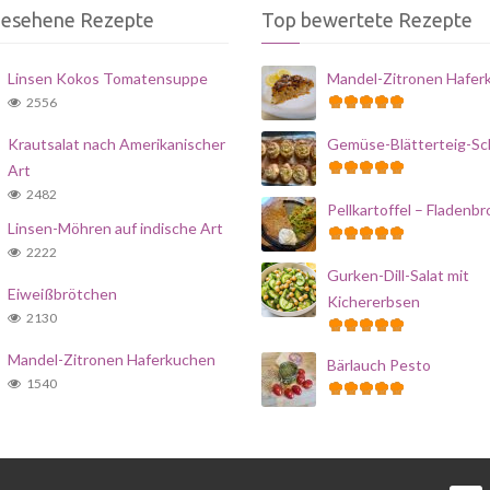
gesehene Rezepte
Top bewertete Rezepte
Linsen Kokos Tomatensuppe
Mandel-Zitronen Hafer
2556
Krautsalat nach Amerikanischer
Gemüse-Blätterteig-S
Art
2482
Pellkartoffel – Fladenbr
Linsen-Möhren auf indische Art
2222
Gurken-Dill-Salat mit
Eiweißbrötchen
Kichererbsen
2130
Mandel-Zitronen Haferkuchen
Bärlauch Pesto
1540