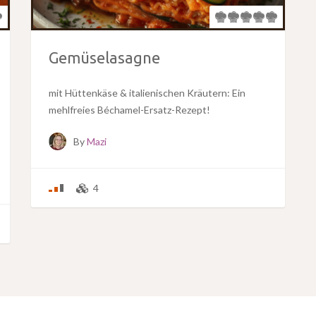
Gemüselasagne
mit Hüttenkäse & italienischen Kräutern: Ein
mehlfreies Béchamel-Ersatz-Rezept!
By
Mazi
4