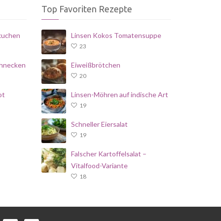
Top Favoriten Rezepte
kuchen
Linsen Kokos Tomatensuppe
23
chnecken
Eiweißbrötchen
20
ot
Linsen-Möhren auf indische Art
19
Schneller Eiersalat
19
Falscher Kartoffelsalat –
Vitalfood-Variante
18