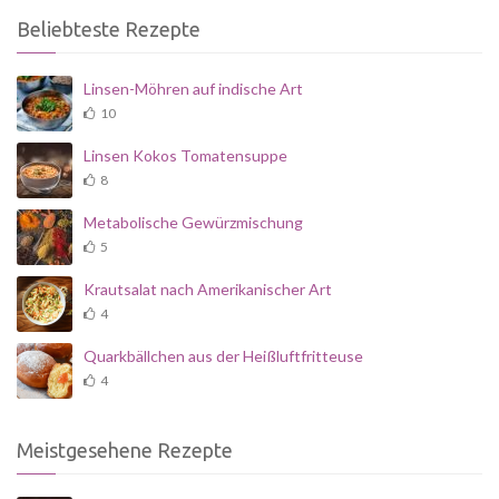
Beliebteste Rezepte
Linsen-Möhren auf indische Art
10
Linsen Kokos Tomatensuppe
8
Metabolische Gewürzmischung
5
Krautsalat nach Amerikanischer Art
4
Quarkbällchen aus der Heißluftfritteuse
4
Meistgesehene Rezepte