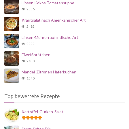
Linsen Kokos Tomatensuppe
2556
Krautsalat nach Amerikanischer Art
2482
Linsen-Möhren auf indische Art
2222
Eiweißbrötchen
2130
Mandel-Zitronen Haferkuchen
1540
Top bewertete Rezepte
Kartoffel-Gurken-Salat
Saure Sahne Dip