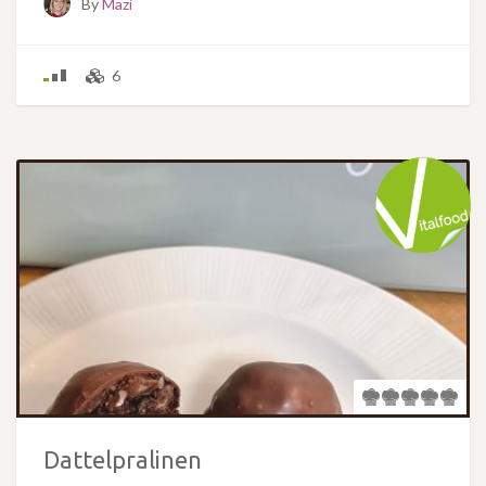
By
Mazi
6
Dattelpralinen