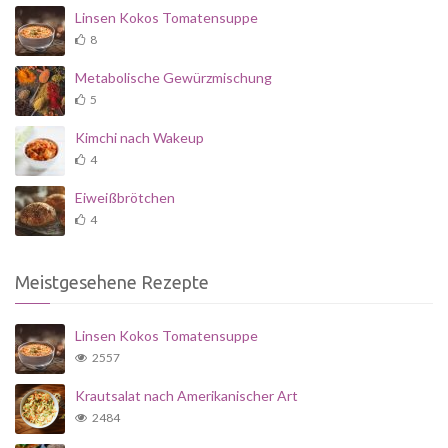
Linsen Kokos Tomatensuppe
8
Metabolische Gewürzmischung
5
Kimchi nach Wakeup
4
Eiweißbrötchen
4
Meistgesehene Rezepte
Linsen Kokos Tomatensuppe
2557
Krautsalat nach Amerikanischer Art
2484