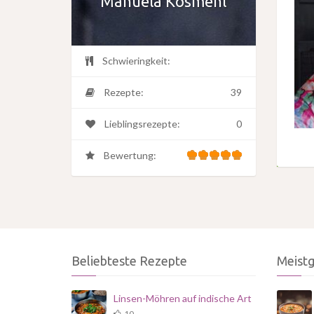
Manuela Kosmehl
Schwieringkeit:
Rezepte:
39
Lieblingsrezepte:
0
Bewertung:
Beliebteste Rezepte
Meist
Linsen-Möhren auf indische Art
10