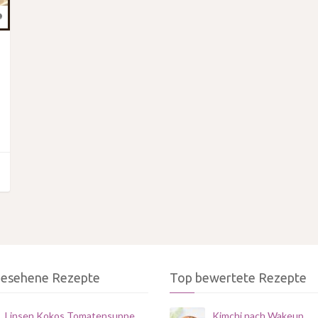
gesehene Rezepte
Top bewertete Rezepte
Linsen Kokos Tomatensuppe
Kimchi nach Wakeup