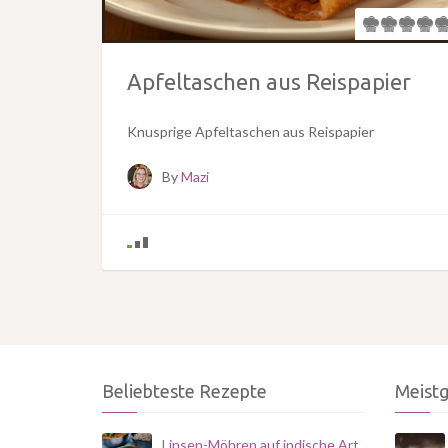
Apfeltaschen aus Reispapier
Knusprige Apfeltaschen aus Reispapier
By
Mazi
Beliebteste Rezepte
Meist
Linsen-Möhren auf indische Art