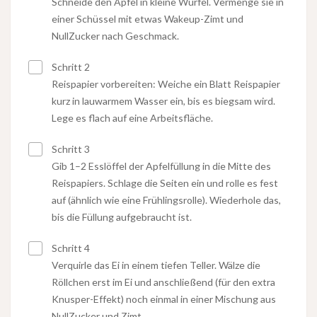
Schneide den Apfel in kleine Würfel. Vermenge sie in
einer Schüssel mit etwas Wakeup-Zimt und
NullZucker nach Geschmack.
Schritt 2
Reispapier vorbereiten: Weiche ein Blatt Reispapier
kurz in lauwarmem Wasser ein, bis es biegsam wird.
Lege es flach auf eine Arbeitsfläche.
Schritt 3
Gib 1–2 Esslöffel der Apfelfüllung in die Mitte des
Reispapiers. Schlage die Seiten ein und rolle es fest
auf (ähnlich wie eine Frühlingsrolle). Wiederhole das,
bis die Füllung aufgebraucht ist.
Schritt 4
Verquirle das Ei in einem tiefen Teller. Wälze die
Röllchen erst im Ei und anschließend (für den extra
Knusper-Effekt) noch einmal in einer Mischung aus
NullZucker und Zimt.