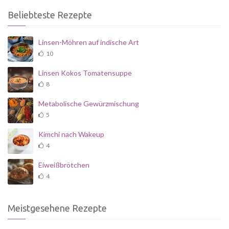
Beliebteste Rezepte
Linsen-Möhren auf indische Art
10
Linsen Kokos Tomatensuppe
8
Metabolische Gewürzmischung
5
Kimchi nach Wakeup
4
Eiweißbrötchen
4
Meistgesehene Rezepte