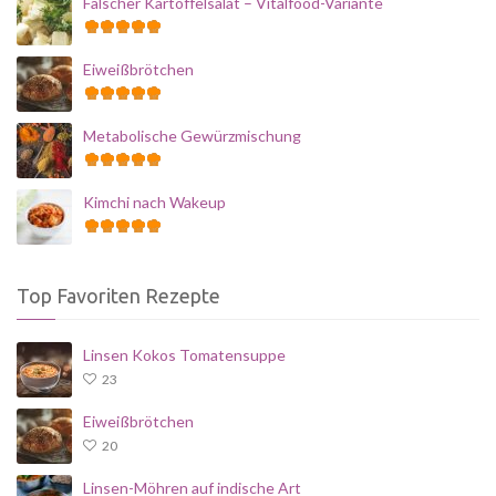
Falscher Kartoffelsalat – Vitalfood-Variante
Eiweißbrötchen
Metabolische Gewürzmischung
Kimchi nach Wakeup
Top Favoriten Rezepte
Linsen Kokos Tomatensuppe
23
Eiweißbrötchen
20
Linsen-Möhren auf indische Art