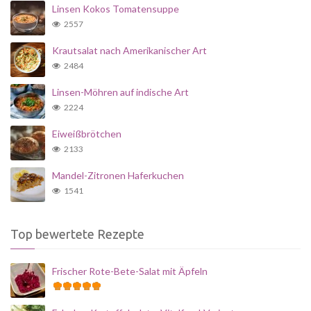
Linsen Kokos Tomatensuppe
2557
Krautsalat nach Amerikanischer Art
2484
Linsen-Möhren auf indische Art
2224
Eiweißbrötchen
2133
Mandel-Zitronen Haferkuchen
1541
Top bewertete Rezepte
Frischer Rote-Bete-Salat mit Äpfeln