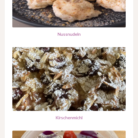
Nussnudeln
Kirschenmichl