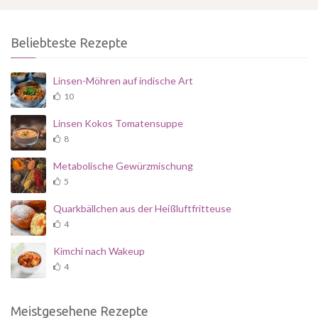
Beliebteste Rezepte
Linsen-Möhren auf indische Art
10
Linsen Kokos Tomatensuppe
8
Metabolische Gewürzmischung
5
Quarkbällchen aus der Heißluftfritteuse
4
Kimchi nach Wakeup
4
Meistgesehene Rezepte