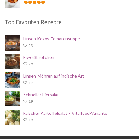
Top Favoriten Rezepte
Linsen Kokos Tomatensuppe
23
Eiweißbrötchen
20
Linsen-Möhren auf indische Art
19
Schneller Eiersalat
19
Falscher Kartoffelsalat – Vitalfood-Variante
18