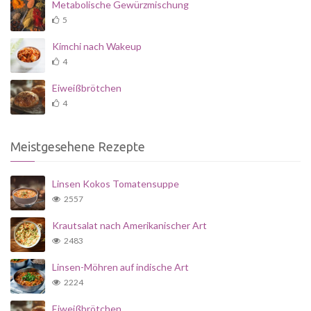
Metabolische Gewürzmischung
5
Kimchi nach Wakeup
4
Eiweißbrötchen
4
Meistgesehene Rezepte
Linsen Kokos Tomatensuppe
2557
Krautsalat nach Amerikanischer Art
2483
Linsen-Möhren auf indische Art
2224
Eiweißbrötchen