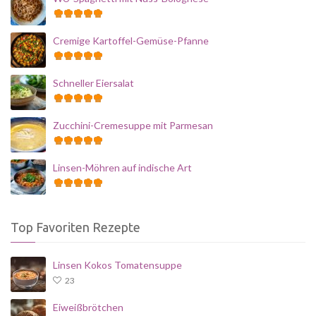
Cremige Kartoffel-Gemüse-Pfanne
Schneller Eiersalat
Zucchini-Cremesuppe mit Parmesan
Linsen-Möhren auf indische Art
Top Favoriten Rezepte
Linsen Kokos Tomatensuppe
23
Eiweißbrötchen