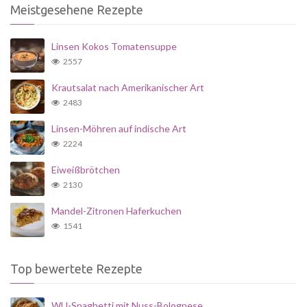
Meistgesehene Rezepte
Linsen Kokos Tomatensuppe
2557
Krautsalat nach Amerikanischer Art
2483
Linsen-Möhren auf indische Art
2224
Eiweißbrötchen
2130
Mandel-Zitronen Haferkuchen
1541
Top bewertete Rezepte
WU-Spaghetti mit Nuss-Bolognese