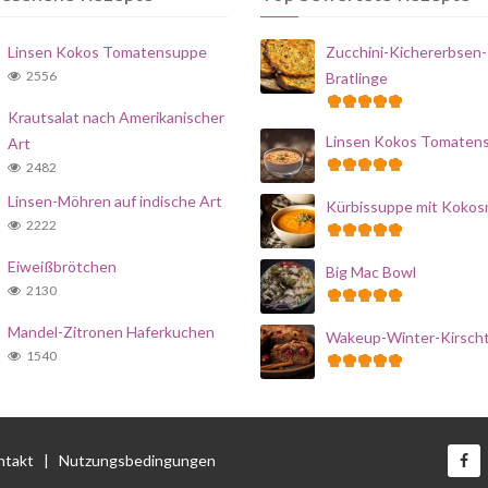
Linsen Kokos Tomatensuppe
Zucchini-Kichererbsen-
2556
Bratlinge
Krautsalat nach Amerikanischer
Linsen Kokos Tomaten
Art
2482
Linsen-Möhren auf indische Art
Kürbissuppe mit Kokos
2222
Eiweißbrötchen
Big Mac Bowl
2130
Mandel-Zitronen Haferkuchen
Wakeup-Winter-Kirsch
1540
ntakt
|
Nutzungsbedingungen