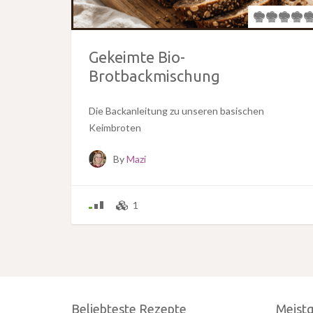
Gekeimte Bio-
Brotbackmischung
Die Backanleitung zu unseren basischen
Keimbroten
By
Mazi
1
Beliebteste Rezepte
Meist