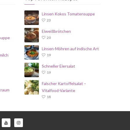
Linsen Kokos Tomatensuppe
23
Eiweißbrötchen
suppe
20
Linsen-Möhren auf indische Art
milch
19
Schneller Eiersalat
19
Falscher Kartoffelsalat –
traum
Vitalfood-Variante
18