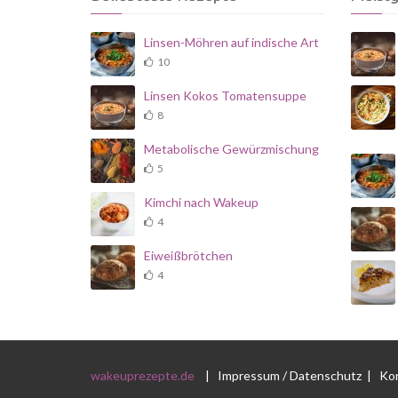
Linsen-Möhren auf indische Art
10
Linsen Kokos Tomatensuppe
8
Metabolische Gewürzmischung
5
Kimchi nach Wakeup
4
Eiweißbrötchen
4
wakeuprezepte.de
|
Impressum / Datenschutz
|
Ko