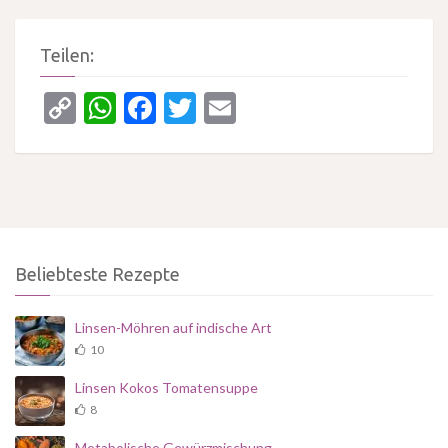
Teilen:
Copy
WhatsApp
Facebook
Twitter
Email
Link
Beliebteste Rezepte
Linsen-Möhren auf indische Art
10
Linsen Kokos Tomatensuppe
8
Metabolische Gewürzmischung