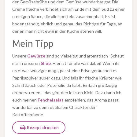
der Gemüsebrühe und dem Gemüse wunderbar gar. Die
Crème fraîche verbindet sich am Ende mit dem Sud zu einer
cremigen Sauce, die alles perfekt zusammenhält. Es ist
bodenständig, ehrlich und genau das Richtige für Tage, an
denen man nicht ewig in der Küche stehen will.
Mein Tipp
Unsere
Gewürze
sind so vielseitig und aromatisch- Schaut
mal in unseren
Shop
. Hier ist für alle was dabei! Wenn ihr
es etwas würziger mögt, passt eine Prise geräuchertes
Paprikapulver super dazu. Und falls ihr frische Kräuter wie
Schnittlauch oder Petersilie da habt: Einfach großzügig
drüberstreuen – das gibt den letzten Kick! Dazu kann ich
euch meinen
Fenchelsalat
empfehlen, das Aroma passt
wunderbar zu dem rustikalem Charakter der
Kartoffelpfanne
Rezept drucken