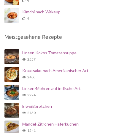
4
Kimchi nach Wakeup
4
Meistgesehene Rezepte
Linsen Kokos Tomatensuppe
2557
Krautsalat nach Amerikanischer Art
2483
Linsen-Möhren auf indische Art
2224
Eiweißbrötchen
2130
Mandel-Zitronen Haferkuchen
1541