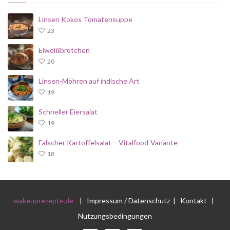
Linsen Kokos Tomatensuppe
23
Eiweißbrötchen
20
Linsen-Möhren auf indische Art
19
Schneller Eiersalat
19
Falscher Kartoffelsalat – Vitalfood-Variante
18
wakeuprezepte.de
|
Impressum / Datenschutz
|
Kontakt
|
Nutzungsbedingungen