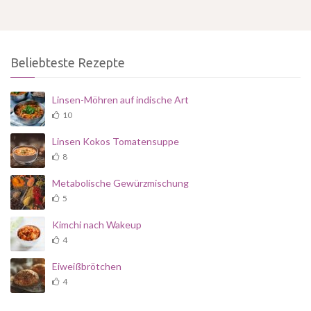
Beliebteste Rezepte
Linsen-Möhren auf indische Art
10
Linsen Kokos Tomatensuppe
8
Metabolische Gewürzmischung
5
Kimchi nach Wakeup
4
Eiweißbrötchen
4