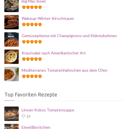
Big Mac Bowl
Wakeup-Winter-Kirschtraum
Gemüsepfanne mit Champignons und Kidneybohnen
Krautsalat nach Amerikanischer Art
Mediterranes Tomatenhähnchen aus dem Ofen
Top Favoriten Rezepte
Linsen Kokos Tomatensuppe
23
Eiweißbrötchen