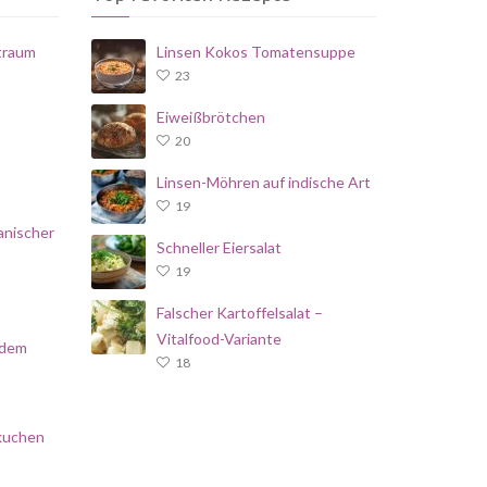
traum
Linsen Kokos Tomatensuppe
23
Eiweißbrötchen
20
Linsen-Möhren auf indische Art
19
anischer
Schneller Eiersalat
19
Falscher Kartoffelsalat –
Vitalfood-Variante
 dem
18
kuchen