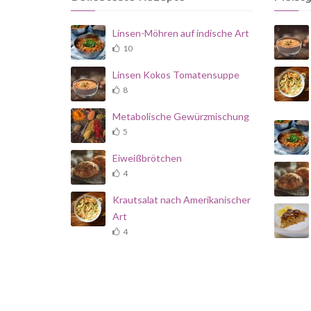
Linsen-Möhren auf indische Art
10
Linsen Kokos Tomatensuppe
8
Metabolische Gewürzmischung
5
Eiweißbrötchen
4
Krautsalat nach Amerikanischer
Art
4