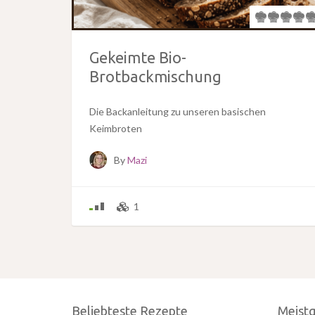
Gekeimte Bio-
Brotbackmischung
Die Backanleitung zu unseren basischen
Keimbroten
By
Mazi
1
Beliebteste Rezepte
Meist