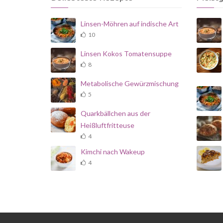
Linsen-Möhren auf indische Art
10
Linsen Kokos Tomatensuppe
8
Metabolische Gewürzmischung
5
Quarkbällchen aus der
Heißluftfritteuse
4
Kimchi nach Wakeup
4