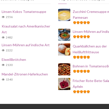
Linsen Kokos Tomatensuppe
Zucchini-Cremesuppe m
2556
Parmesan
Krautsalat nach Amerikanischer
Linsen-Möhren auf indi
Art
2482
Linsen-Möhren auf indische Art
Quarkbällchen aus der
2222
Heißluftfritteuse
Eiweißbrötchen
2130
Bohnen in Tomatensoß
Mandel-Zitronen Haferkuchen
1540
Frischer Rote-Bete-Sala
Äpfeln