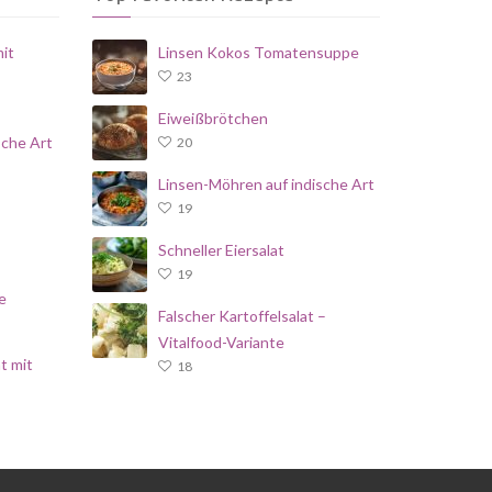
it
Linsen Kokos Tomatensuppe
23
Eiweißbrötchen
sche Art
20
Linsen-Möhren auf indische Art
19
Schneller Eiersalat
19
e
Falscher Kartoffelsalat –
Vitalfood-Variante
t mit
18