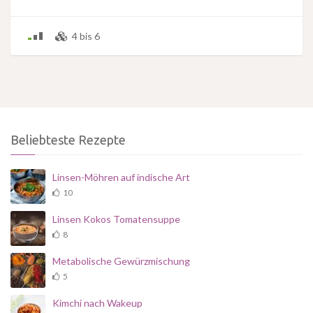
4 bis 6
Beliebteste Rezepte
Linsen-Möhren auf indische Art
10
Linsen Kokos Tomatensuppe
8
Metabolische Gewürzmischung
5
Kimchi nach Wakeup