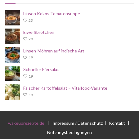
Linsen Kokos Tomatensuppe
23
Eiweißbrötchen
20
Linsen-Möhren auf indische Art
19
Schneller Eiersalat
19
Falscher Kartoffelsalat – Vitalfood-Variante
18
wakeuprezepte.de
|
Impressum / Datenschutz
|
Kontakt
|
Nutzungsbedingungen