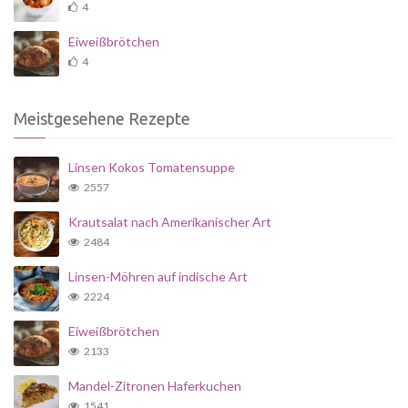
4
Eiweißbrötchen
4
Meistgesehene Rezepte
Linsen Kokos Tomatensuppe
2557
Krautsalat nach Amerikanischer Art
2484
Linsen-Möhren auf indische Art
2224
Eiweißbrötchen
2133
Mandel-Zitronen Haferkuchen
1541