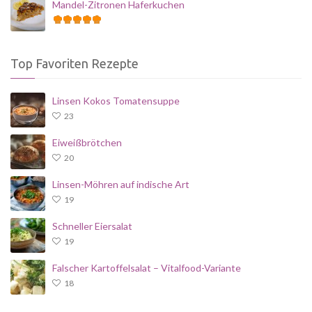
Mandel-Zitronen Haferkuchen
Top Favoriten Rezepte
Linsen Kokos Tomatensuppe
23
Eiweißbrötchen
20
Linsen-Möhren auf indische Art
19
Schneller Eiersalat
19
Falscher Kartoffelsalat – Vitalfood-Variante
18