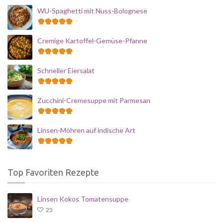
WU-Spaghetti mit Nuss-Bolognese
Cremige Kartoffel-Gemüse-Pfanne
Schneller Eiersalat
Zucchini-Cremesuppe mit Parmesan
Linsen-Möhren auf indische Art
Top Favoriten Rezepte
Linsen Kokos Tomatensuppe
23